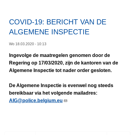
l
v
t
I
u
e
i
E
a
r
COVID-19: BERICHT VAN DE
e
V
t
C
E
ALGEMENE INSPECTIE
i
O
R
e
V
Wo 18.03.2020 - 10:13
S
v
I
L
L
a
D
Ingevolge de maatregelen genomen door de
e
A
n
-
Regering op 17/03/2020, zijn de kantoren van de
e
G
h
1
Algemene Inspectie tot nader order gesloten.
s
2
e
9
m
0
t
:
De Algemene Inspectie is evenwel nog steeds
e
1
b
B
bereikbaar via het volgende mailadres:
e
9
e
E
AIG@police.belgium.eu
r
-
l
R
o
O
e
I
v
p
i
C
e
s
d
H
r