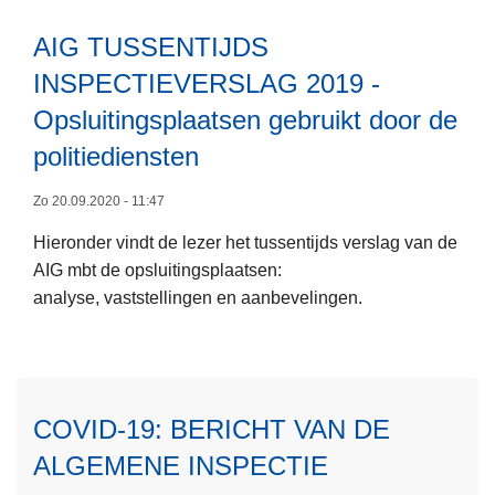
t
t
r
i
AIG TUSSENTIJDS
e
E
e
i
INSPECTIEVERSLAG 2019 -
I
t
L
N
Opsluitingsplaatsen gebruikt door de
s
e
D
politiediensten
c
e
V
o
s
E
Zo 20.09.2020 - 11:47
n
m
R
Hieronder vindt de lezer het tussentijds verslag van de
t
e
S
AIG mbt de opsluitingsplaatsen:
r
e
L
analyse, vaststellingen en aanbevelingen.
o
r
A
l
o
G
e
v
v
v
e
a
o
r
n
COVID-19: BERICHT VAN DE
o
A
d
ALGEMENE INSPECTIE
r
I
e
d
G