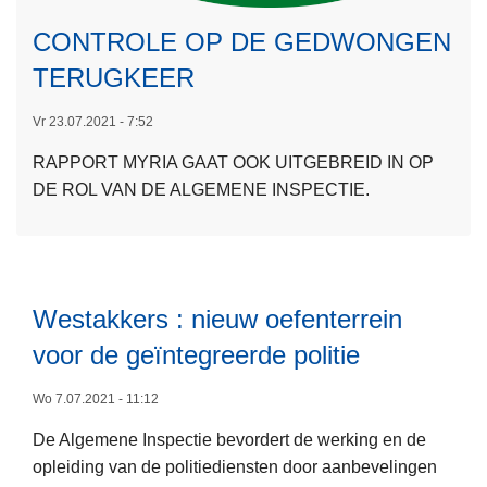
L
e
CONTROLE OP DE GEDWONGEN
e
TERUGKEER
s
m
Vr 23.07.2021 - 7:52
e
RAPPORT MYRIA GAAT OOK UITGEBREID IN OP
e
DE ROL VAN DE ALGEMENE INSPECTIE.
r
o
v
e
r
Westakkers : nieuw oefenterrein
C
voor de geïntegreerde politie
O
N
L
Wo 7.07.2021 - 11:12
T
e
R
De Algemene Inspectie bevordert de werking en de
e
O
opleiding van de politiediensten door aanbevelingen
s