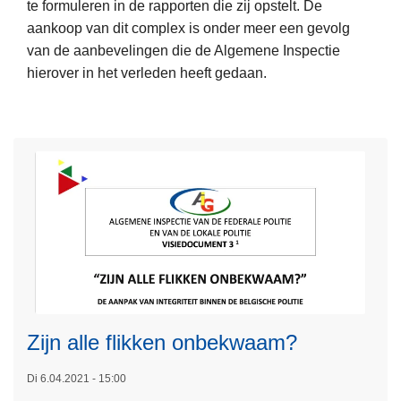
L
te formuleren in de rapporten die zij opstelt. De
m
E
aankoop van dit complex is onder meer een gevolg
e
O
van de aanbevelingen die de Algemene Inspectie
e
P
hierover in het verleden heeft gedaan.
r
D
o
E
v
G
e
E
r
D
W
W
e
O
s
N
t
G
a
E
k
N
k
T
Zijn alle flikken onbekwaam?
e
E
r
Di 6.04.2021 - 15:00
R
s