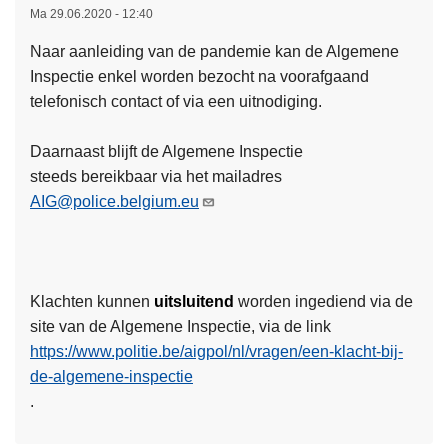
C
Ma 29.06.2020 - 12:40
e
T
o
G
U
m
Naar aanleiding van de pandemie kan de Algemene
e
S
m
Inspectie enkel worden bezocht na voorafgaand
ï
S
i
telefonisch contact of via een uitnodiging.
n
E
s
t
N
s
Daarnaast blijft de Algemene Inspectie
e
T
i
steeds bereikbaar via het mailadres
g
I
e
AIG@police.belgium.eu
r
J
v
L
e
D
o
e
e
S
o
e
r
I
r
Klachten kunnen
uitsluitend
worden ingediend via de
s
d
N
d
site van de Algemene Inspectie, via de link
m
e
S
e
https://www.politie.be/aigpol/nl/vragen/een-klacht-bij-
e
P
P
e
de-algemene-inspectie
e
o
E
v
.
r
l
C
a
o
i
T