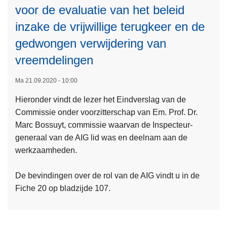
e
voor de evaluatie van het beleid
E
n
T
inzake de vrijwillige terugkeer en de
m
S
e
gedwongen verwijdering van
V
e
vreemdelingen
O
r
O
i
Ma 21.09.2020 - 10:00
R
n
S
Hieronder vindt de lezer het Eindverslag van de
L
t
T
Commissie onder voorzitterschap van Em. Prof. Dr.
e
e
E
Marc Bossuyt, commissie waarvan de Inspecteur-
e
g
L
generaal van de AIG lid was en deelnam aan de
s
e
i
werkzaamheden.
m
r
n
e
e
t
De bevindingen over de rol van de AIG vindt u in de
e
p
e
Fiche 20 op bladzijde 107.
r
o
g
o
l
r
v
i
i
e