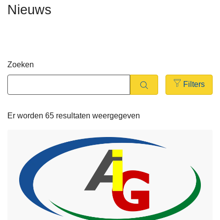
Nieuws
n
t
h
i
o
e
u
d
Zoeken
g
a
Filters
a
Open
n
filters
Er worden 65 resultaten weergegeven