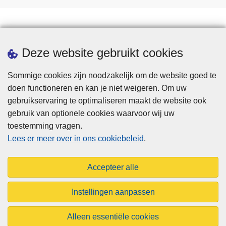
b
e
E
N
r
t
C
D
u
e
T
E
i
r
I
A
Downloads
Deze website gebruikt cookies
k
u
E
L
t
g
G
Sommige cookies zijn noodzakelijk om de website goed te
d
k
E
doen functioneren en kan je niet weigeren. Om uw
o
e
M
gebruikservaring te optimaliseren maakt de website ook
o
e
E
gebruik van optionele cookies waarvoor wij uw
r
r
N
toestemming vragen.
d
Disclaimer
e
E
Lees er meer over in ons cookiebeleid
.
e
n
Privacy
I
p
d
N
Cookies
o
Accepteer alle
e
S
Toegankelijkheid
l
g
P
i
Instellingen aanpassen
e
E
t
d
© 2026 Aigpol.be
C
i
Alleen essentiële cookies
w
T