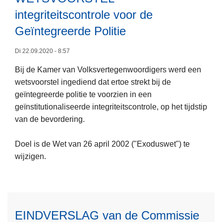
1
G
integriteitscontrole voor de
2
2
v
Geïntegreerde Politie
0
o
1
o
Di 22.09.2020 - 8:57
9
r
Bij de Kamer van Volksvertegenwoordigers werd een
L
s
wetsvoorstel ingediend dat ertoe strekt bij de
e
t
geïntegreerde politie te voorzien in een
e
e
geïnstitutionaliseerde integriteitscontrole, op het tijdstip
s
l
van de bevordering.
m
l
e
e
Doel is de Wet van 26 april 2002 ("Exoduswet") te
e
n
wijzigen.
r
v
o
o
v
o
e
r
r
e
EINDVERSLAG van de Commissie
W