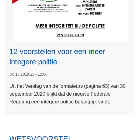
e
A
a
p
C
m
o
T
?
l
I
i
V
t
I
L
12 voorstellen voor een meer
i
T
e
e
E
integere politie
e
I
s
Do 15.10.2020 - 12:00
T
m
E
Uit het Verslag van de formateurs (pagina 63) van 30
e
N
september 2020 blijkt dat de nieuwe Federale
e
V
Regering een integere politie belangrijk vindt.
r
E
o
R
v
S
e
L
r
WETSVOORSTEL
A