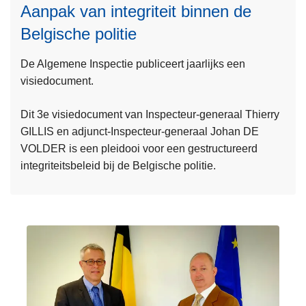
U
:
Aanpak van integriteit binnen de
G
n
Belgische politie
K
i
L
E
e
De Algemene Inspectie publiceert jaarlijks een
e
E
u
visiedocument.
e
R
w
s
o
Dit 3e visiedocument van Inspecteur-generaal Thierry
m
e
GILLIS en adjunct-Inspecteur-generaal Johan DE
e
f
VOLDER is een pleidooi voor een gestructureerd
e
e
integriteitsbeleid bij de Belgische politie.
r
n
o
t
v
e
e
r
r
r
Z
e
i
i
j
n
n