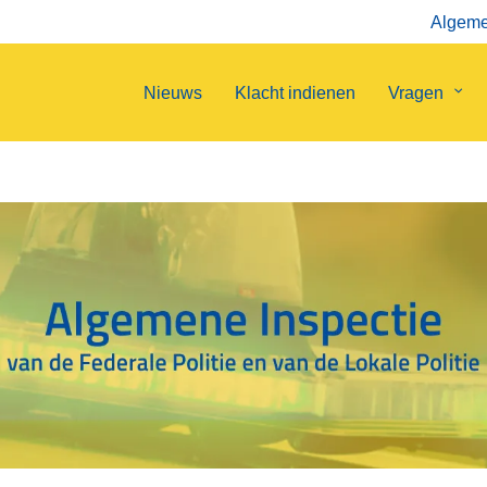
Algemen
Nieuws
Klacht indienen
Vragen
Sub
van
Vrag