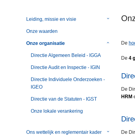
n
t
h
i
Onz
Leiding, missie en visie
Submenu
o
e
van
u
Onze waarden
Leiding,
d
missie
g
De
ho
Onze organisatie
Submenu
en
a
van
Directie Algemeen Beleid - IGGA
visie
a
De
4 
Onze
n
organisatie
Directie Audit en Inspectie - IGIN
Dire
Directie Individuele Onderzoeken -
IGEO
De Dir
HRM
Directie van de Statuten - IGST
Onze lokale verankering
Dire
Ons wettelijk en reglementair kader
Submenu
De Dir