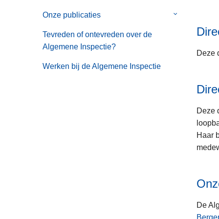
van
Onze publicaties
Submenu
Ons
van
Dire
wettelijk
Tevreden of ontevreden over de
Onze
en
Algemene Inspectie?
publicaties
Deze d
reglementair
Werken bij de Algemene Inspectie
kader
Dire
Deze d
loopba
Haar b
medew
Onze
De Alg
Berge