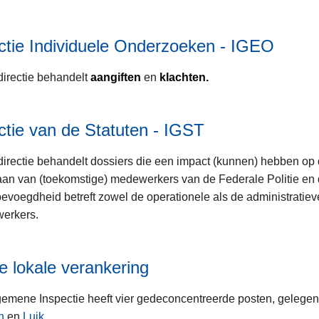
ctie Individuele Onderzoeken - IGEO
irectie behandelt
aangiften
en
klachten.
ctie van de Statuten - IGST
irectie behandelt dossiers die een impact (kunnen) hebben op 
an van (toekomstige) medewerkers van de Federale Politie en d
evoegdheid betreft zowel de operationele als de administratie
erkers.
 lokale verankering
emene Inspectie heeft vier gedeconcentreerde posten, gelegen
n
en
Luik
.