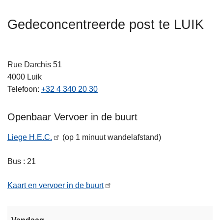
n
t
h
Gedeconcentreerde post te LUIK
i
o
e
u
d
Rue Darchis 51
g
4000
Luik
a
Telefoon
+32 4 340 20 30
a
n
Openbaar Vervoer in de buurt
Liege H.E.C.
(op 1 minuut wandelafstand)
Bus : 21
Kaart en vervoer in de buurt