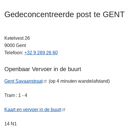
n
t
h
Gedeconcentreerde post te GENT
i
o
e
u
d
Ketelvest 26
g
9000
Gent
a
Telefoon
+32 9 269 26 60
a
n
Openbaar Vervoer in de buurt
Gent Savaanstraat
(op 4 minuten wandelafstand)
Tram : 1 - 4
Kaart en vervoer in de buurt
14 N1