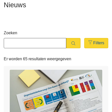
Nieuws
n
t
h
i
o
e
u
d
Zoeken
g
a
Filters
a
Open
n
filters
Er worden 65 resultaten weergegeven