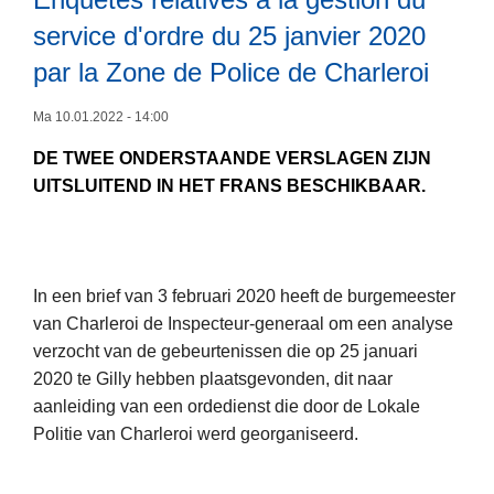
o
O
-
2
service d'ordre du 25 janvier 2020
l
g
0
i
par la Zone de Police de Charleroi
e
d
n
a
Ma 10.01.2022 - 14:00
e
r
DE TWEE ONDERSTAANDE VERSLAGEN ZIJN
r
i
UITSLUITEND IN HET FRANS BESCHIKBAAR.
a
t
a
e
L
l
i
e
t
In een brief van 3 februari 2020 heeft de burgemeester
e
s
van Charleroi de Inspecteur-generaal om een analyse
s
m
verzocht van de gebeurtenissen die op 25 januari
m
e
2020 te Gilly hebben plaatsgevonden, dit naar
e
c
aanleiding van een ordedienst die door de Lokale
e
h
Politie van Charleroi werd georganiseerd.
r
a
o
n
v