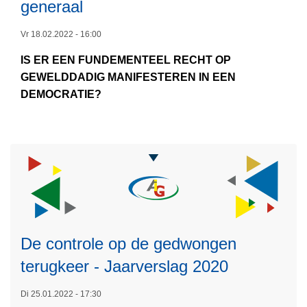
r
l
generaal
i
e
d
i
e
s
B
j
Vr 18.02.2022 - 16:00
-
m
e
k
IS ER EEN FUNDEMENTEEL RECHT OP
J
e
h
e
GEWELDDADIG MANIFESTEREN IN EEN
a
e
e
m
DEMOCRATIE?
a
r
e
a
o
r
r
a
v
v
v
t
e
e
a
s
r
r
n
c
N
s
d
h
i
l
e
a
e
a
O
p
u
g
p
De controle op de gedwongen
p
w
2
L
e
e
terugkeer - Jaarverslag 2020
e
0
e
n
l
v
2
e
b
i
Di 25.01.2022 - 17:30
i
0
s