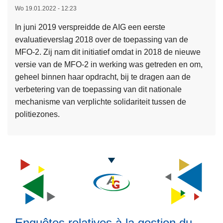
e
m
Wo 19.01.2022 - 12:23
a
k
s
i
d
e
In juni 2019 verspreidde de AIG een eerste
L
t
t
j
e
evaluatieverslag 2018 over de toepassing van de
e
i
e
u
r
MFO-2. Zij nam dit initiatief omdat in 2018 de nieuwe
e
n
i
n
-
versie van de MFO-2 in werking was getreden en om,
s
g
t
c
J
geheel binnen haar opdracht, bij te dragen aan de
m
s
t
a
verbetering van de toepassing van dit nationale
e
v
-
a
mechanisme van verplichte solidariteit tussen de
e
e
I
r
politiezones.
r
r
n
v
o
s
s
e
v
l
p
r
e
a
e
s
r
g
c
l
H
G
t
a
e
R
e
g
t
E
u
2
s
Enquêtes relatives à la gestion du
C
r
0