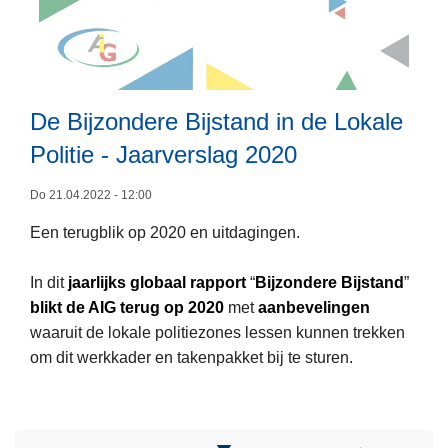
e
a
g
a
i
r
t
v
De Bijzondere Bijstand in de Lokale
i
e
e
r
Politie - Jaarverslag 2020
m
s
L
e
Do 21.04.2022 - 12:00
l
e
e
a
Een terugblik op 2020 en uitdagingen.
e
n
g
s
d
2
In dit
jaarlijks
globaal rapport
“
Bijzondere Bijstand
”
m
e
0
blikt de AIG terug op 2020
met
aanbevelingen
e
m
2
waaruit de lokale politiezones lessen kunnen trekken
e
o
1
om dit werkkader en takenpakket bij te sturen.
r
c
o
r
v
a
e
t