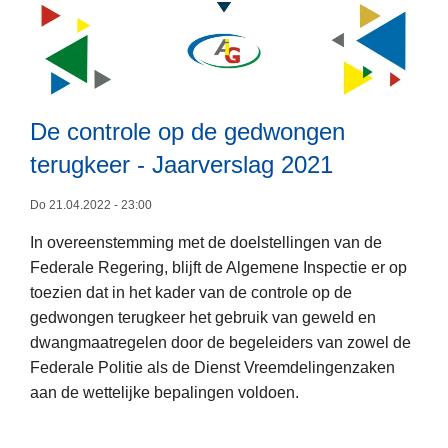
r
I
n
s
p
De controle op de gedwongen
i
terugkeer - Jaarverslag 2021
r
a
Do 21.04.2022 - 23:00
t
L
i
In overeenstemming met de doelstellingen van de
e
e
Federale Regering, blijft de Algemene Inspectie er op
e
d
toezien dat in het kader van de controle op de
s
a
gedwongen terugkeer het gebruik van geweld en
m
g
dwangmaatregelen door de begeleiders van zowel de
e
O
Federale Politie als de Dienst Vreemdelingenzaken
e
r
aan de wettelijke bepalingen voldoen.
r
g
o
a
v