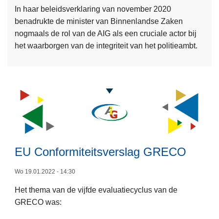
a
j
s
In haar beleidsverklaring van november 2020
m
r
k
i
benadrukte de minister van Binnenlandse Zaken
e
e
e
e
nogmaals de rol van de AIG als een cruciale actor bij
e
R
c
t
het waarborgen van de integriteit van het politieambt.
r
u
o
e
o
i
n
k
v
m
t
s
e
t
e
t
r
e
x
v
D
e
t
a
e
n
n
c
h
d
o
e
EU Conformiteitsverslag GRECO
e
n
t
I
t
c
Wo 19.01.2022 - 14:30
n
r
o
Het thema van de vijfde evaluatiecyclus van de
s
o
n
GRECO was:
p
L
l
c
e
e
e