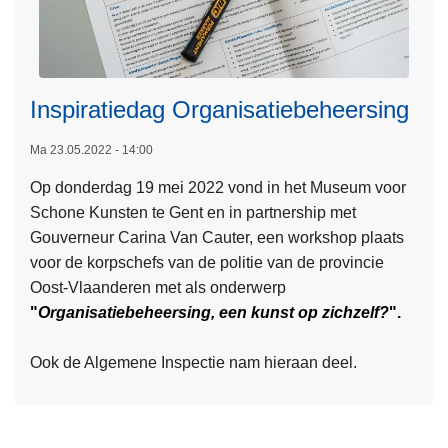
Inspiratiedag Organisatiebeheersing
Ma 23.05.2022 - 14:00
Op donderdag 19 mei 2022 vond in het Museum voor
L
Schone Kunsten te Gent en in partnership met
e
Gouverneur Carina Van Cauter, een workshop plaats
e
voor de korpschefs van de politie van de provincie
s
Oost-Vlaanderen met als onderwerp
m
"
Organisatiebeheersing, een kunst op zichzelf?
".
e
e
Ook de Algemene Inspectie nam hieraan deel.
r
o
v
e