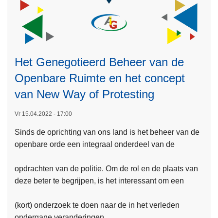
r
i
D
s
e
c
B
h
i
e
Het Genegotieerd Beheer van de
j
p
Openbare Ruimte en het concept
z
o
o
van New Way of Protesting
l
n
i
d
Vr 15.04.2022 - 17:00
t
e
Sinds de oprichting van ons land is het beheer van de
i
L
r
openbare orde een integraal onderdeel van de
e
e
e
i
e
B
opdrachten van de politie. Om de rol en de plaats van
s
s
i
deze beter te begrijpen, is het interessant om een
w
m
j
e
e
s
(kort) onderzoek te doen naar de in het verleden
n
e
t
ondergane veranderingen.
d
r