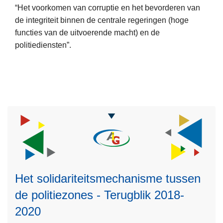
e
“Het voorkomen van corruptie en het bevorderen van
c
e
o
p
de integriteit binnen de centrale regeringen (hoge
t
s
p
t
functies van de uitvoerende macht) en de
e
m
d
v
politiediensten”.
u
e
e
a
r
e
g
n
-
r
e
N
o
g
d
e
v
e
w
w
e
n
o
W
r
e
n
a
E
r
g
y
U
a
e
o
C
a
n
f
o
l
t
Het solidariteitsmechanisme tussen
P
n
e
e
r
de politiezones - Terugblik 2018-
f
n
r
o
o
d
2020
u
t
r
e
g