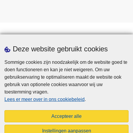
e
s
z
à
o
l
n
a
e
g
s
e
Downloads
Deze website gebruikt cookies
-
s
T
t
Sommige cookies zijn noodzakelijk om de website goed te
e
i
doen functioneren en kan je niet weigeren. Om uw
r
o
gebruikservaring te optimaliseren maakt de website ook
u
n
gebruik van optionele cookies waarvoor wij uw
g
d
toestemming vragen.
b
Disclaimer
u
Lees er meer over in ons cookiebeleid
.
l
Privacy
s
i
e
Cookies
k
Accepteer alle
r
Toegankelijkheid
2
v
0
Instellingen aanpassen
i