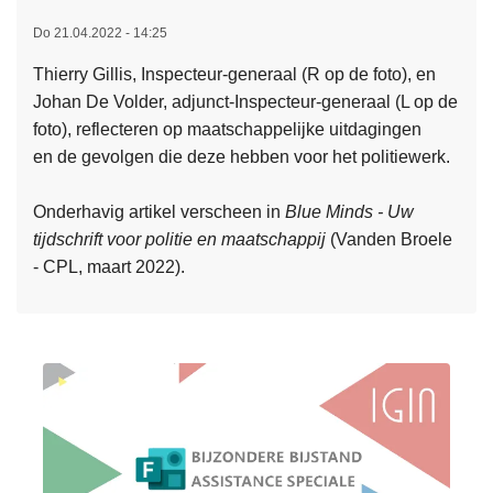
d
Do 21.04.2022 - 14:25
w
Thierry Gillis, Inspecteur-generaal (R op de foto), en
L
o
Johan De Volder, adjunct-Inspecteur-generaal (L op de
e
n
foto), reflecteren op maatschappelijke uitdagingen
e
g
en de gevolgen die deze hebben voor het politiewerk.
s
e
m
n
Onderhavig artikel verscheen in
Blue Minds - Uw
e
t
tijdschrift voor politie en maatschappij
(Vanden Broele
e
e
- CPL, maart 2022).
r
r
o
u
v
g
e
k
r
e
E
e
e
r
n
-
l
J