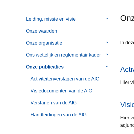
n
t
h
i
Onz
Leiding, missie en visie
Submenu
o
e
van
u
Onze waarden
Leiding,
d
missie
g
In dez
Onze organisatie
Submenu
en
a
van
Ons wettelijk en reglementair kader
Submenu
visie
a
Onze
van
n
organisatie
Onze publicaties
Submenu
Acti
Ons
van
wettelijk
Activiteitenverslagen van de AIG
Onze
Hier v
en
publicaties
Visiedocumenten van de AIG
reglementair
kader
Verslagen van de AIG
Vis
Handleidingen van de AIG
Hier v
adjunc