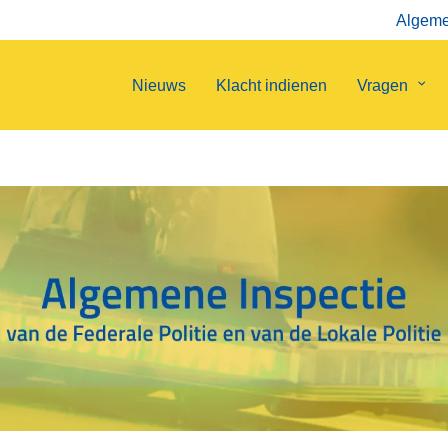
Algemen
Nieuws
Klacht indienen
Vragen
Sub
van
Vrag