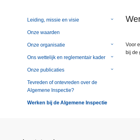
n
t
h
i
Wer
Leiding, missie en visie
Submenu
o
e
van
u
Onze waarden
Leiding,
d
missie
g
Voor e
Onze organisatie
Submenu
en
a
bij de
van
Ons wettelijk en reglementair kader
Submenu
visie
a
Onze
van
n
organisatie
Onze publicaties
Submenu
Ons
van
wettelijk
Tevreden of ontevreden over de
Onze
en
Algemene Inspectie?
publicaties
reglementair
Werken bij de Algemene Inspectie
kader