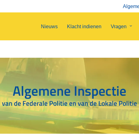
Algemen
Nieuws
Klacht indienen
Vragen
Sub
van
Vrag