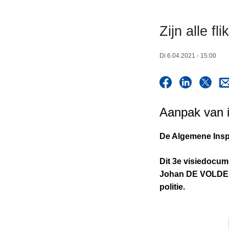
n
t
h
i
Zijn alle 
o
e
u
Di 6.04.2021 - 15:00
d
g
a
a
n
Aanpak van in
De Algemene Inspe
Dit 3e visiedocum
Johan DE VOLDER i
politie.