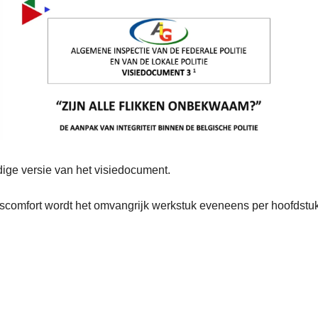
dige versie van het visiedocument.
escomfort wordt het omvangrijk werkstuk eveneens per hoofdstu
L
e
e
s
m