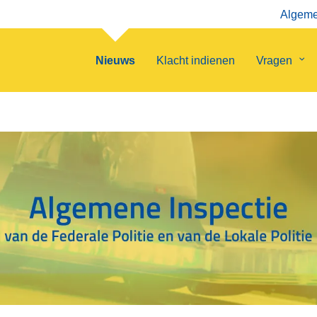
Algemen
Nieuws
Klacht indienen
Vragen
Su
van
Vra