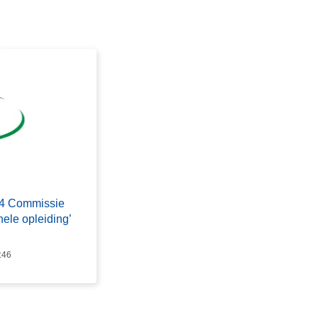
024 Commissie
onele opleiding’
:46