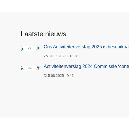
i
t
e
n
Laatste nieuws
v
e
Ons Activiteitenverslag 2025 is beschikba
r
Zo 31.05.2026 - 13:28
s
l
Activiteitenverslag 2024 Commissie ‘contro
a
Di 5.08.2025 - 9:46
g
2
0
2
5
i
s