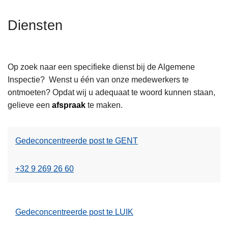
n
t
h
Diensten
i
o
e
u
d
Op zoek naar een specifieke dienst bij de Algemene
g
Inspectie? Wenst u één van onze medewerkers te
a
ontmoeten? Opdat wij u adequaat te woord kunnen staan,
a
gelieve een
afspraak
te maken.
n
Gedeconcentreerde post te GENT
+32 9 269 26 60
Gedeconcentreerde post te LUIK