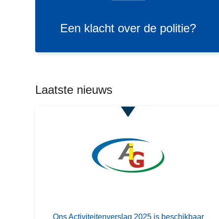
l
n
t
a
h
i
L
Een klacht over de politie?
c
o
e
e
h
u
e
t
d
s
o
g
m
v
a
e
Laatste nieuws
e
a
e
r
n
r
d
o
e
v
p
e
o
r
l
O
i
n
t
s
i
L
A
e
e
Ons Activiteitenverslag 2025 is beschikbaar
c