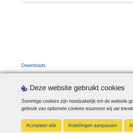
i
0
t
2
e
5
i
i
t
s
e
b
n
e
v
s
e
Downloads
c
r
h
s
i
Deze website gebruikt cookies
l
k
a
b
Sommige cookies zijn noodzakelijk om de website goe
g
a
gebruik van optionele cookies waarvoor wij uw toes
2
a
0
r
2
Accepteer alle
Instellingen aanpassen
A
4