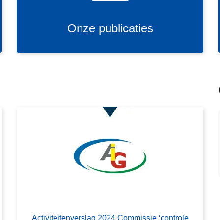
p
u
L
Onze publicaties
b
e
l
e
i
s
c
m
a
e
t
e
i
r
e
o
s
v
e
r
A
c
t
L
i
e
Activiteitenverslag 2024 Commissie ‘controle
v