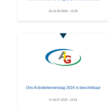
?
e
t
s
i
Zo 31.05.2026 - 13:28
m
v
e
i
e
t
r
e
o
i
v
t
e
e
r
n
O
v
n
e
s
r
A
s
Ons Activiteitenverslag 2024 is beschikbaar
c
l
t
a
i
Vr 18.07.2025 - 22:01
g
v
2