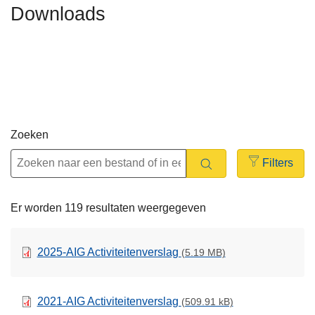
Downloads
n
t
h
i
o
e
u
d
g
a
a
Zoeken
n
Filters
Open
filters
Er worden 119 resultaten weergegeven
2025-AIG Activiteitenverslag
(5.19 MB)
2021-AIG Activiteitenverslag
(509.91 kB)