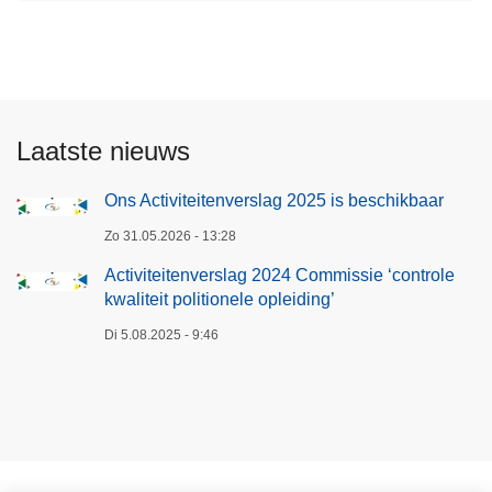
l
g
e
n
d
Laatste nieuws
e
p
Ons Activiteitenverslag 2025 is beschikbaar
a
Zo 31.05.2026 - 13:28
g
i
Activiteitenverslag 2024 Commissie ‘controle
kwaliteit politionele opleiding’
n
a
Di 5.08.2025 - 9:46