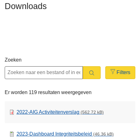
Downloads
n
t
h
i
o
e
u
d
g
a
a
Zoeken
n
Filters
Open
filters
Er worden 119 resultaten weergegeven
2022-AIG Activiteitenverslag
(562.72 kB)
2023-Dashboard Integriteitsbeleid
(46.36 kB)