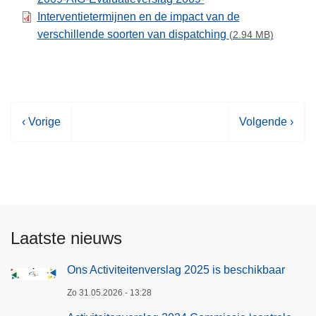
Interventietermijnen en de impact van de
verschillende soorten van dispatching
(2.94 MB)
V
‹ Vorige
V
Volgende ›
o
o
r
l
i
g
g
e
e
n
p
d
Laatste nieuws
a
e
g
p
Ons Activiteitenverslag 2025 is beschikbaar
i
a
Zo 31.05.2026 - 13:28
n
g
a
i