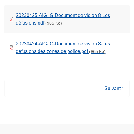
20230425-AIG-IG-Document de vision 8-Les
défusions.pdf
(965 Ko)
20230424-AIG-IG-Document de vision 8-Les
défusions des zones de police.pdf
(965 Ko)
P
Suivant >
a
g
e
s
u
i