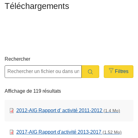
Téléchargements
c
r
i
a
p
l
a
e
l
Rechercher
Filtres
Open
filters
Affichage de 119 résultats
2012-AIG Rapport d' activité 2011-2012
(1.4 Mo)
2017-AIG Rapport d'activité 2013-2017
(1.52 Mo)