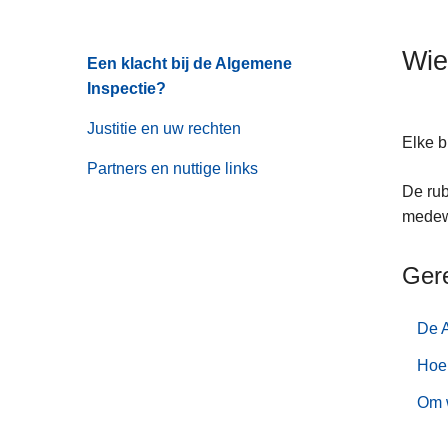
n
t
h
i
Wie
Een klacht bij de Algemene
o
e
Inspectie?
u
d
Justitie en uw rechten
g
Elke b
a
Partners en nuttige links
a
De rub
n
medewe
Ger
De A
Hoe 
Om w