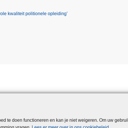
le kwaliteit politionele opleiding’
d te doen functioneren en kan je niet weigeren. Om uw gebrui
Disclaimer
Privacy
Cookies
Toegankelijkheid
temming vragen.
Lees er meer over in ons cookiebeleid
.