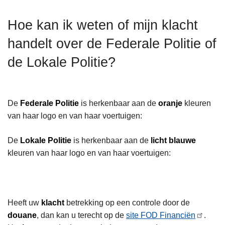
n
t
h
Hoe kan ik weten of mijn klacht
i
o
e
handelt over de Federale Politie of
u
d
de Lokale Politie?
g
a
a
De
Federale Politie
is herkenbaar aan de
oranje
kleuren
n
van haar logo en van haar voertuigen:
De
Lokale Politie
is herkenbaar aan de
licht blauwe
kleuren van haar logo en van haar voertuigen:
Heeft uw
klacht
betrekking op een controle door de
douane
, dan kan u terecht op de
site FOD Financiën
.