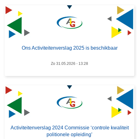
r
o
v
e
L
r
e
O
e
Ons Activiteitenverslag 2025 is beschikbaar
n
s
s
m
Zo 31.05.2026 - 13:28
A
e
c
e
t
r
i
o
v
v
i
e
t
r
e
A
Activiteitenverslag 2024 Commissie ‘controle kwaliteit
i
c
politionele opleiding’
t