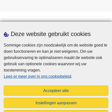
0
c
2
h
4
i
C
k
o
Downloads
b
Deze website gebruikt cookies
m
a
m
a
Sommige cookies zijn noodzakelijk om de website goed te
i
r
doen functioneren en kan je niet weigeren. Om uw
s
gebruikservaring te optimaliseren maakt de website ook
s
gebruik van optionele cookies waarvoor wij uw
i
toestemming vragen.
e
Disclaimer
Lees er meer over in ons cookiebeleid
.
‘
Privacy
c
Cookies
o
Accepteer alle
Toegankelijkheid
n
t
Instellingen aanpassen
r
© 2026 Aigpol.be