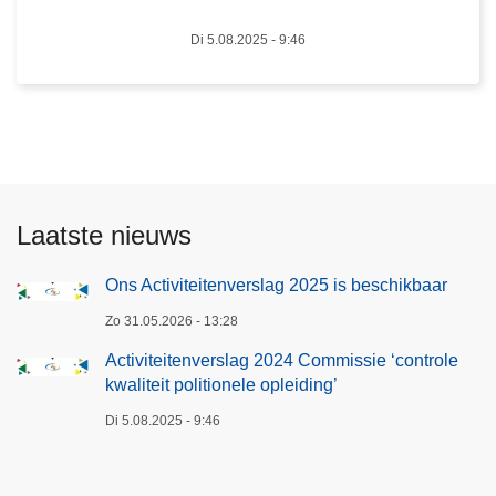
t
e
i
Di 5.08.2025 - 9:46
n
v
v
i
e
t
r
e
s
i
l
t
a
e
Laatste nieuws
g
n
2
v
Ons Activiteitenverslag 2025 is beschikbaar
0
e
Zo 31.05.2026 - 13:28
2
r
5
Activiteitenverslag 2024 Commissie ‘controle
s
i
kwaliteit politionele opleiding’
l
s
a
Di 5.08.2025 - 9:46
b
g
e
2
s