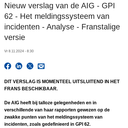
Nieuw verslag van de AIG - GPI
n
t
h
i
62 - Het meldingssysteem van
o
e
incidenten - Analyse - Franstalige
u
d
versie
g
a
Vr 8.11.2024 - 8:30
a
n
DIT VERSLAG IS MOMENTEEL UITSLUITEND IN HET
FRANS BESCHIKBAAR.
De AIG heeft bij talloze gelegenheden en in
verschillende van haar rapporten gewezen op de
zwakke punten van het meldingssysteem van
incidenten, zoals gedefinieerd in GPI 62.