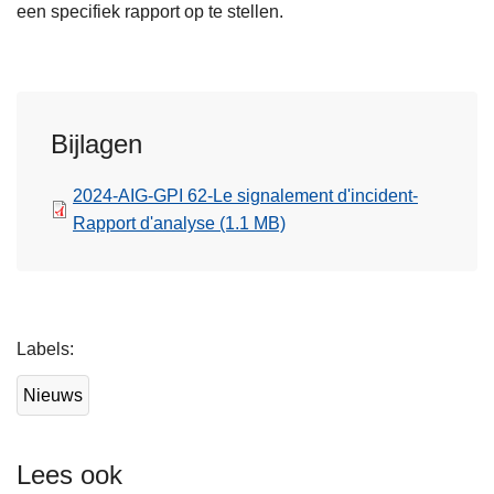
een specifiek rapport op te stellen.
Bijlagen
2024-AIG-GPI 62-Le signalement d'incident-
Rapport d'analyse
(1.1 MB)
L
Labels
e
e
Nieuws
s
m
e
Lees ook
e