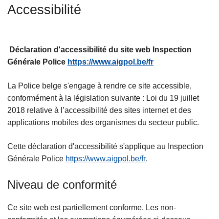
Accessibilité
c
r
i
a
p
l
a
e
Déclaration d'accessibilité du site web Inspection
l
Générale Police
https://www.aigpol.be/fr
La Police belge s'engage à rendre ce site accessible,
conformément à la législation suivante : Loi du 19 juillet
2018 relative à l’accessibilité des sites internet et des
applications mobiles des organismes du secteur public.
Cette déclaration d'accessibilité s'applique au Inspection
Générale Police
https://www.aigpol.be/fr
.
Niveau de conformité
Ce site web est partiellement conforme. Les non-