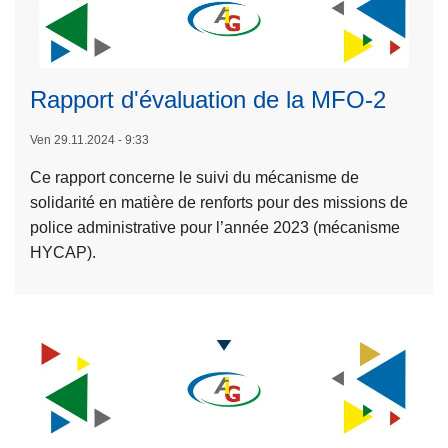
p
è
o
p
o
r
r
l
L
s
e
t
a
ir
L
'
a
Rapport d'évaluation de la MFO-2
n
e
’
n
d
l
a
Ven 29.11.2024 - 9:33
n
'
a
s
u
i
Ce rapport concerne le suivi du mécanisme de
s
s
e
n
solidarité en matière de renforts pour des missions de
u
i
l
t
police administrative pour l’année 2023 (mécanisme
it
s
A
é
HYCAP).
e
t
I
g
à
a
G
r
p
n
2
i
r
c
0
t
o
e
2
é
p
s
4
2
o
p
0
s
é
2