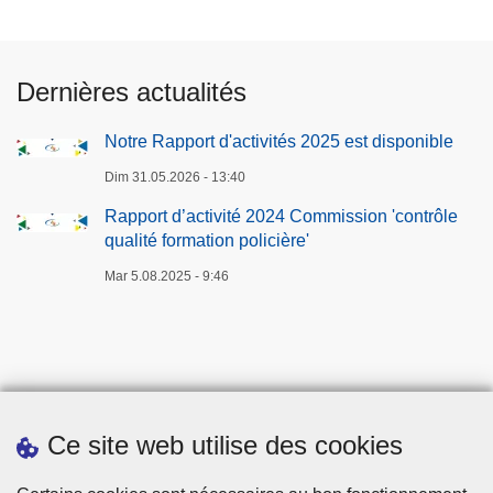
n
'
a
s
a
i
t
u
u
n
i
i
Dernières actualités
g
c
o
v
u
i
n
a
Notre Rapport d'activités 2025 est disponible
r
d
2
n
Dim 31.05.2026 - 13:40
a
e
0
t
t
n
2
e
Rapport d’activité 2024 Commission 'contrôle
i
t
3
qualité formation policière'
o
-
Mar 5.08.2025 - 9:46
n
A
d
n
e
a
l
l
a
y
C
s
Ce site web utilise des cookies
o
e
m
Téléchargements