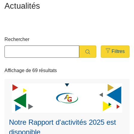
Actualités
c
r
i
a
p
l
a
e
l
Rechercher
Filtres
Open
filters
Affichage de 69 résultats
L
ir
Notre Rapport d'activités 2025 est
e
disponible
l