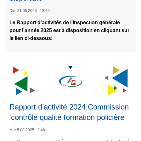
a
Dim 31.05.2026 - 13:40
s
Le Rapport d'activités de l'Inspection générale
u
pour l'année 2025 est à disposition en cliquant sur
it
le lien ci-dessous:
e
à
p
r
o
p
o
s
L
N
ir
Rapport d’activité 2024 Commission
o
e
'contrôle qualité formation policière'
t
l
r
a
Mar 5.08.2025 - 9:46
e
s
R