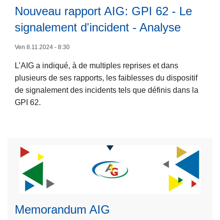
R
c
L
Nouveau rapport AIG: GPI 62 - Le
5
a
i
ir
-
signalement d'incident - Analyse
p
a
e
2
p
l
l
Ven 8.11.2024 - 8:30
0
o
e
a
3
r
L’AIG a indiqué, à de multiples reprises et dans
a
s
0
t
plusieurs de ses rapports, les faiblesses du dispositif
u
u
d
de signalement des incidents tels que définis dans la
s
it
'
GPI 62.
e
e
é
à
i
v
p
n
a
r
d
l
o
e
u
p
l
a
o
a
t
s
p
i
N
o
Memorandum AIG
o
o
l