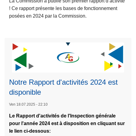
La Commission a publié son premier rapport d’activité
u
a
! Ce rapport présente les bases de fonctionnement
it
p
posées en 2024 par la Commission.
e
p
à
o
p
r
r
t
o
d
p
'
o
a
s
L
c
R
ir
Notre Rapport d'activités 2024 est
t
a
e
disponible
i
p
l
v
p
a
Ven 18.07.2025 - 22:10
i
o
s
t
r
Le Rapport d'activités de l'Inspection générale
u
é
t
pour l'année 2024 est à disposition en cliquant sur
it
s
d
le lien ci-dessous:
e