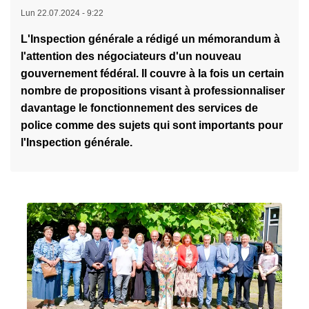
n
L
u
i
Lun 22.07.2024 - 9:22
d
ir
v
c
L'Inspection générale a rédigé un mémorandum à
e
e
e
e
l'attention des négociateurs d'un nouveau
l
l
a
l
gouvernement fédéral. Il couvre à la fois un certain
a
a
u
o
nombre de propositions visant à professionnaliser
M
s
r
c
davantage le fonctionnement des services de
F
u
a
a
police comme des sujets qui sont importants pour
O
it
p
l
l'Inspection générale.
-
e
p
e
à
2
o
-
p
r
G
r
t
P
o
A
I
p
I
8
o
G
1
s
:
-
M
G
R
e
P
a