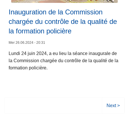
m
I
p
o
Inauguration de la Commission
L
6
p
r
ir
2
o
chargée du contrôle de la qualité de
a
e
-
r
la formation policière
n
l
L
t
d
a
e
a
Mer 26.06.2024 - 20:31
u
s
s
n
m
Lundi 24 juin 2024, a eu lieu la séance inaugurale de
u
i
n
A
la Commission chargée du contrôle de la qualité de la
it
g
u
I
formation policière.
e
n
e
G
à
a
l
p
l
d
r
e
’
o
m
é
p
e
v
P
Next >
o
n
a
a
s
t
l
g
I
d
u
e