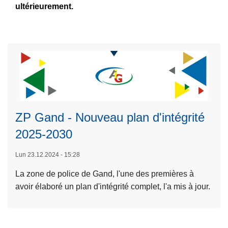
s
t
ultérieurement.
e
s
d
à
i
'
p
o
a
r
n
c
o
'
t
p
c
i
o
L
o
v
s
ir
n
i
L
e
ZP Gand - Nouveau plan d'intégrité
t
t
e
l
r
2025-2030
é
c
a
ô
s
o
s
Lun 23.12.2024 - 15:28
l
2
n
u
e
0
t
La zone de police de Gand, l'une des premières à
it
q
2
r
avoir élaboré un plan d'intégrité complet, l'a mis à jour.
e
u
4
ô
à
a
e
l
p
l
s
e
r