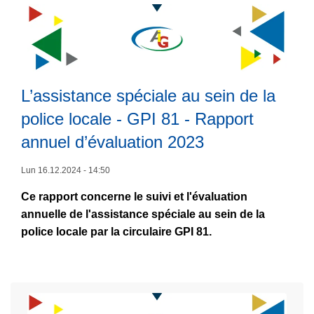
i
t
d
o
t
d
u
p
é
i
r
o
f
s
e
s
o
p
t
Z
L’assistance spéciale au sein de la
L
r
o
o
P
ir
m
n
police locale - GPI 81 - Rapport
u
G
e
a
i
r
a
annuel d’évaluation 2023
l
t
b
f
n
a
i
l
o
d
Lun 16.12.2024 - 14:50
s
o
e
r
-
Ce rapport concerne le suivi et l'évaluation
u
n
c
N
annuelle de l'assistance spéciale au sein de la
it
p
é
o
police locale par la circulaire GPI 81.
e
o
-
u
à
l
R
v
p
i
a
e
r
c
p
a
o
i
p
u