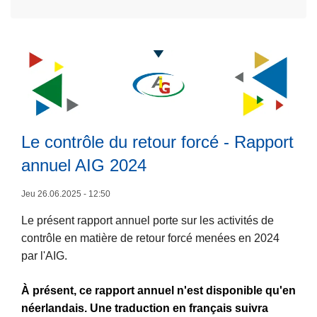
2
’
à
0
a
p
2
c
r
5
t
o
e
i
p
s
v
o
t
i
s
d
t
N
Le contrôle du retour forcé - Rapport
i
é
o
s
annuel AIG 2024
2
t
p
0
r
L
Jeu 26.06.2025 - 12:50
o
2
e
ir
n
4
R
Le présent rapport annuel porte sur les activités de
e
i
C
a
contrôle en matière de retour forcé menées en 2024
l
b
o
p
par l'AIG.
a
l
m
p
s
e
m
o
À présent, ce rapport annuel n'est disponible qu'en
u
i
r
néerlandais. Une traduction en français suivra
it