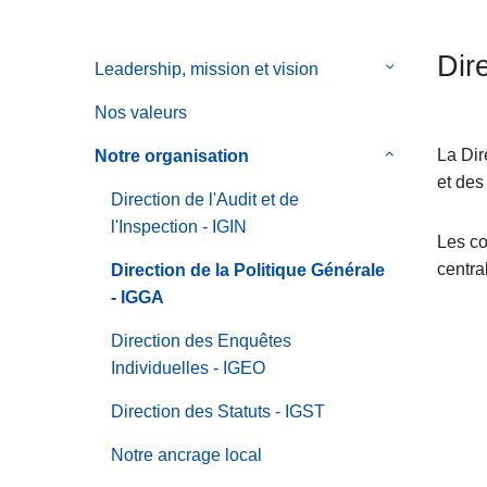
c
r
i
a
Dir
Leadership, mission et vision
le
p
l
sous-
a
e
Nos valeurs
menu
l
de
La Dir
Notre organisation
le
Leadership,
et de
sous-
Direction de l'Audit et de
mission
menu
l'Inspection - IGIN
et
de
Les co
vision
Notre
centra
Direction de la Politique Générale
organisation
- IGGA
Direction des Enquêtes
Individuelles - IGEO
Direction des Statuts - IGST
Notre ancrage local