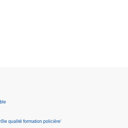
e
ble
le qualité formation policière'