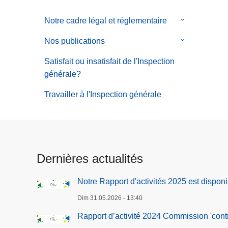
Notre cadre légal et réglementaire
le
sous-
Nos publications
le
menu
sous-
de
Satisfait ou insatisfait de l'Inspection
menu
Notre
générale?
de
cadre
Nos
Travailler à l'Inspection générale
légal
publications
et
réglementair
Dernières actualités
Notre Rapport d'activités 2025 est disponi
Dim 31.05.2026 - 13:40
Rapport d’activité 2024 Commission 'contrô