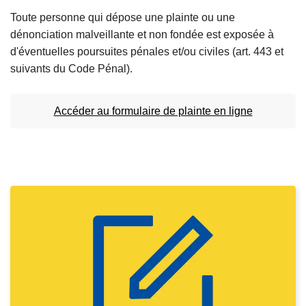
Toute personne qui dépose une plainte ou une
dénonciation malveillante et non fondée est exposée à
d'éventuelles poursuites pénales et/ou civiles (art. 443 et
suivants du Code Pénal).
Accéder au formulaire de plainte en ligne
L
ir
e
l
a
s