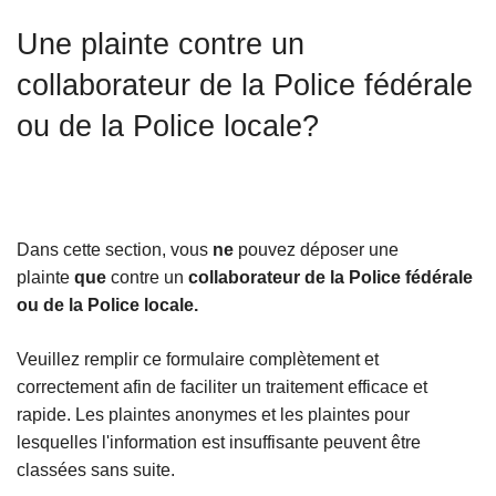
c
r
Une plainte contre un
i
a
p
l
collaborateur de la Police fédérale
a
e
ou de la Police locale?
l
Dans cette section, vous
ne
pouvez déposer une
plainte
que
contre un
collaborateur de la Police fédérale
ou de la Police locale.
Veuillez remplir ce formulaire complètement et
correctement afin de faciliter un traitement efficace et
rapide. Les plaintes anonymes et les plaintes pour
lesquelles l'information est insuffisante peuvent être
classées sans suite.