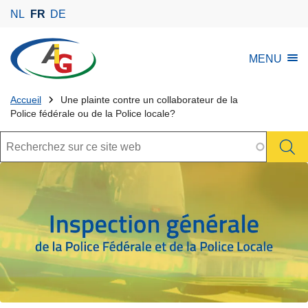
A
NL
FR
DE
l
l
l
MENU
e
'
r
I
a
Tu
n
Accueil
Une plainte contre un collaborateur de la
u
Police fédérale ou de la Police locale?
s
es
c
p
Rechercher
là:
o
e
n
c
t
t
e
i
n
o
u
n
p
G
r
é
i
n
n
é