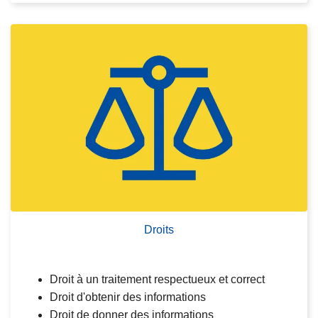
L
ir
e
l
a
s
u
it
e
Droits
Droit à un traitement respectueux et correct
Droit d'obtenir des informations
Droit de donner des informations