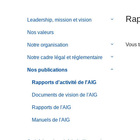
c
r
i
a
Rap
Leadership, mission et vision
le
p
l
sous-
a
e
Nos valeurs
menu
l
de
Vous t
Notre organisation
le
Leadership,
sous-
Notre cadre légal et réglementaire
le
mission
menu
sous-
et
de
Nos publications
le
menu
vision
Notre
sous-
de
Rapports d'activité de l'AIG
organisation
menu
Notre
de
Documents de vision de l'AIG
cadre
Nos
légal
Rapports de l'AIG
publications
et
Manuels de l'AIG
réglementair