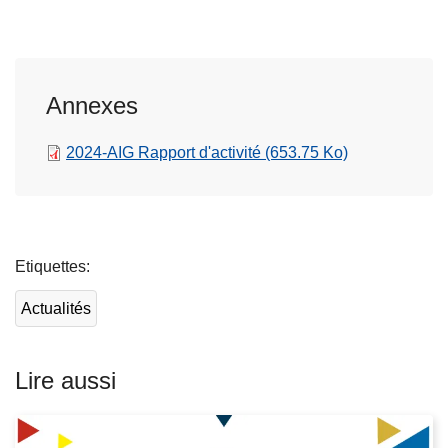
Annexes
2024-AIG Rapport d'activité
(653.75 Ko)
L
ir
Etiquettes
e
l
Actualités
a
s
u
Lire aussi
it
e
à