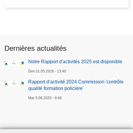
a
d
p
'
p
a
o
c
r
t
t
i
d
Dernières actualités
v
’
i
a
Notre Rapport d'activités 2025 est disponible
t
c
Dim 31.05.2026 - 13:40
é
t
s
Rapport d’activité 2024 Commission 'contrôle
i
2
qualité formation policière'
v
0
i
Mar 5.08.2025 - 9:46
2
t
5
é
e
2
s
0
t