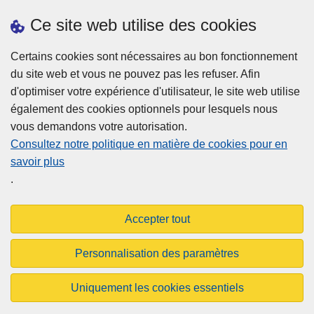
2
d
Ce site web utilise des cookies
4
i
C
Téléchargements
s
Certains cookies sont nécessaires au bon fonctionnement
o
p
du site web et vous ne pouvez pas les refuser. Afin
m
o
d'optimiser votre expérience d'utilisateur, le site web utilise
m
n
également des cookies optionnels pour lesquels nous
i
i
vous demandons votre autorisation.
s
b
Consultez notre politique en matière de cookies pour en
s
l
savoir plus
i
Disclaimer
e
.
o
Privacy
n
Cookies
'
Accepter tout
Accessibilité
c
o
Personnalisation des paramètres
n
© 2026 Aigpol.be
t
Uniquement les cookies essentiels
r