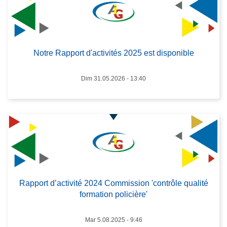
p
L
r
ir
o
e
p
l
Notre Rapport d'activités 2025 est disponible
o
a
s
s
Dim 31.05.2026 - 13:40
N
u
o
it
t
e
r
à
e
p
R
r
a
o
p
p
Rapport d’activité 2024 Commission 'contrôle qualité
p
o
formation policière'
o
s
r
R
Mar 5.08.2025 - 9:46
t