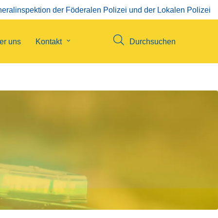
eralinspektion der Föderalen Polizei und der Lokalen Polizei
enü
er uns
Kontakt
Untermenü
Durchsuchen
von
Kontakt