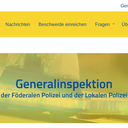
Gen
Nachrichten
Beschwerde einreichen
Fragen
Unterm
Üb
von
Fragen